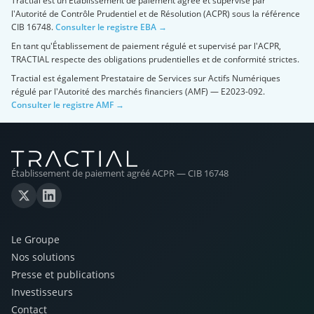
Tractial est un Établissement de paiement agréé et supervisé par
l'Autorité de Contrôle Prudentiel et de Résolution (ACPR) sous la référence
CIB 16748.
Consulter le registre EBA →
En tant qu'Établissement de paiement régulé et supervisé par l'ACPR,
TRACTIAL respecte des obligations prudentielles et de conformité strictes.
Tractial est également Prestataire de Services sur Actifs Numériques
régulé par l'Autorité des marchés financiers (AMF) — E2023-092.
Consulter le registre AMF →
Établissement de paiement agréé ACPR — CIB 16748
Le Groupe
Nos solutions
Presse et publications
Investisseurs
Contact