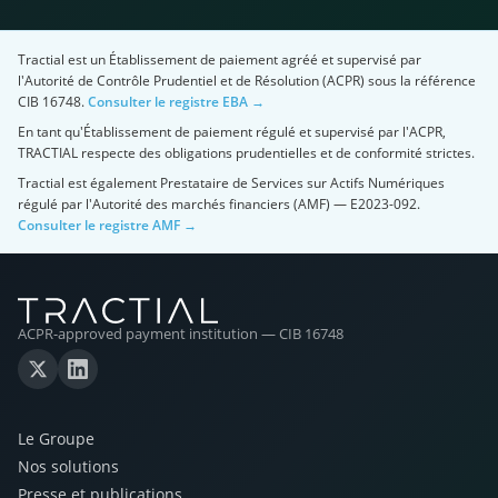
Tractial est un Établissement de paiement agréé et supervisé par
l'Autorité de Contrôle Prudentiel et de Résolution (ACPR) sous la référence
CIB 16748.
Consulter le registre EBA →
En tant qu'Établissement de paiement régulé et supervisé par l'ACPR,
TRACTIAL respecte des obligations prudentielles et de conformité strictes.
Tractial est également Prestataire de Services sur Actifs Numériques
régulé par l'Autorité des marchés financiers (AMF) — E2023-092.
Consulter le registre AMF →
ACPR-approved payment institution — CIB 16748
Le Groupe
Nos solutions
Presse et publications