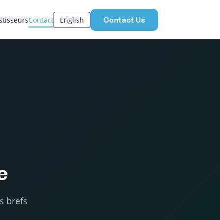
stisseurs
Contact
English
Contact Us
e
s brefs