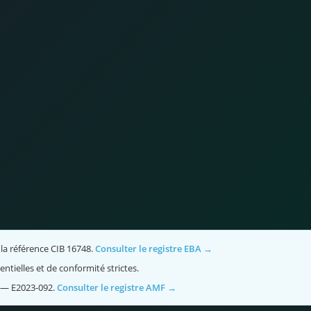
la référence CIB 16748.
Consulter le registre EBA →
tielles et de conformité strictes.
) — E2023-092.
Consulter le registre AMF →