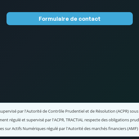
Formulaire de contact
upervisé par l'Autorité de Contrôle Prudentiel et de Résolution (ACPR) sous 
ent régulé et supervisé par l'ACPR, TRACTIAL respecte des obligations pruden
ices sur Actifs Numériques régulé par l'Autorité des marchés financiers (AMF