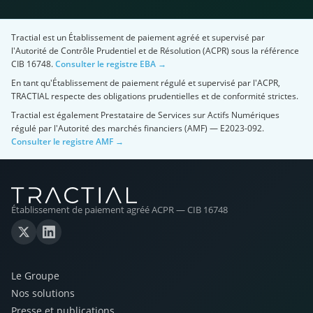
Tractial est un Établissement de paiement agréé et supervisé par
l'Autorité de Contrôle Prudentiel et de Résolution (ACPR) sous la référence
CIB 16748.
Consulter le registre EBA →
En tant qu'Établissement de paiement régulé et supervisé par l'ACPR,
TRACTIAL respecte des obligations prudentielles et de conformité strictes.
Tractial est également Prestataire de Services sur Actifs Numériques
régulé par l'Autorité des marchés financiers (AMF) — E2023-092.
Consulter le registre AMF →
Établissement de paiement agréé ACPR — CIB 16748
Le Groupe
Nos solutions
Presse et publications