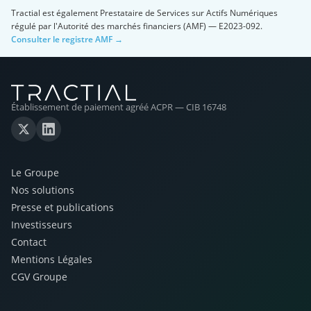
Tractial est également Prestataire de Services sur Actifs Numériques
régulé par l'Autorité des marchés financiers (AMF) — E2023-092.
Consulter le registre AMF →
Établissement de paiement agréé ACPR — CIB 16748
Le Groupe
Nos solutions
Presse et publications
Investisseurs
Contact
Mentions Légales
CGV Groupe