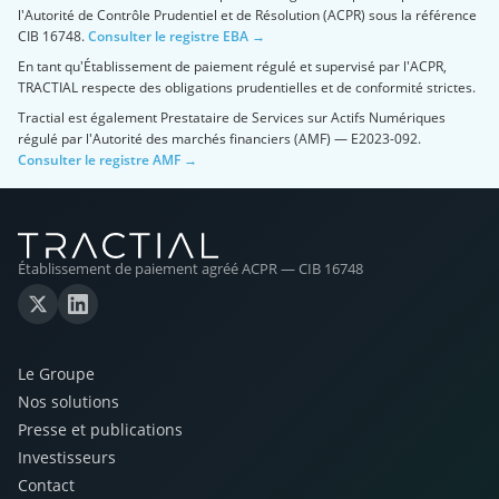
l'Autorité de Contrôle Prudentiel et de Résolution (ACPR) sous la référence
CIB 16748.
Consulter le registre EBA →
En tant qu'Établissement de paiement régulé et supervisé par l'ACPR,
TRACTIAL respecte des obligations prudentielles et de conformité strictes.
Tractial est également Prestataire de Services sur Actifs Numériques
régulé par l'Autorité des marchés financiers (AMF) — E2023-092.
Consulter le registre AMF →
Établissement de paiement agréé ACPR — CIB 16748
Le Groupe
Nos solutions
Presse et publications
Investisseurs
Contact